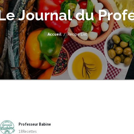
 Le Journal du Pro
Accueil
Recipe List
Professeur Babine
18Recettes