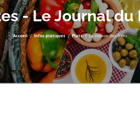
tes - Le Journal d
Accueil
Infos pratiques
Plats
La cuisson des frites